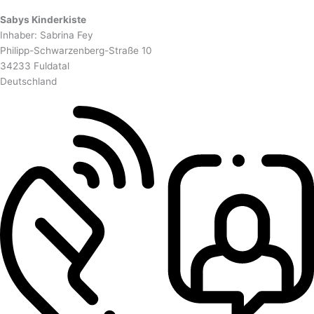
Sabys Kinderkiste
Inhaber: Sabrina Fey
Philipp-Schwarzenberg-Straße 10
34233 Fuldatal
Deutschland