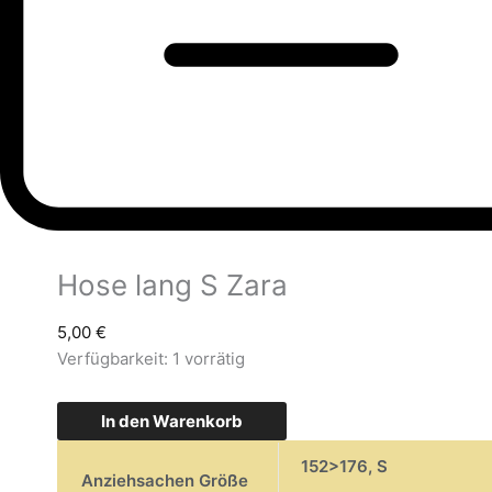
Hose lang S Zara
5,00
€
Verfügbarkeit:
1 vorrätig
In den Warenkorb
152>176
,
S
Anziehsachen Größe