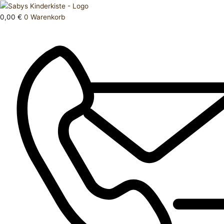
Zum
Products
Jacke
Inhalt
search
110
0,00
€
0
Warenkorb
springen
(116)
Menge