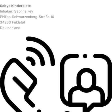
Sabys Kinderkiste
Inhaber: Sabrina Fey
Philipp-Schwarzenberg-Straße 10
34233 Fuldatal
Deutschland