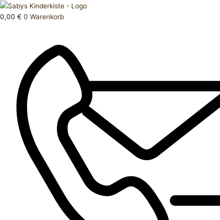
Zum
Products
Jacke
Inhalt
search
110
0,00
€
0
Warenkorb
springen
116
Menge