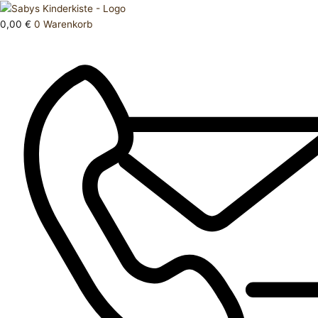
Zum
Products
Jacke
Inhalt
search
110
0,00
€
0
Warenkorb
springen
Bolero
Menge