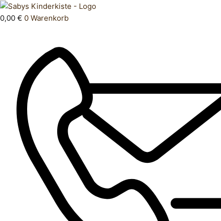
Zum
Products
Jacke
Inhalt
search
116
0,00
€
0
Warenkorb
springen
122
Menge