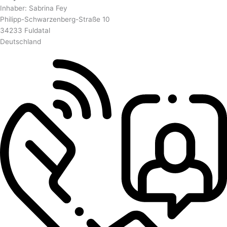
Inhaber: Sabrina Fey
Philipp-Schwarzenberg-Straße 10
34233 Fuldatal
Deutschland