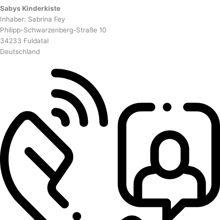
Sabys Kinderkiste
Inhaber: Sabrina Fey
Philipp-Schwarzenberg-Straße 10
34233 Fuldatal
Deutschland