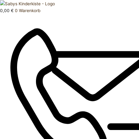
Zum
Products
Jacke
Inhalt
search
134
0,00
€
0
Warenkorb
springen
Menge