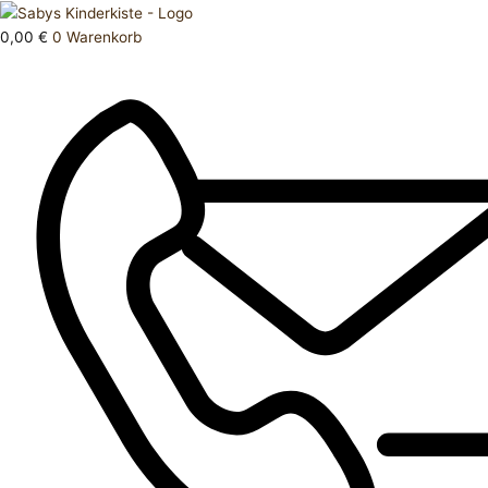
Zum
Products
Jacke
Inhalt
search
Menge
0,00
€
0
Warenkorb
springen