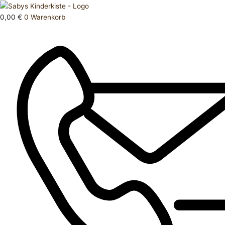
Zum
Products
Jacke
Inhalt
search
80
0,00
€
0
Warenkorb
springen
Menge