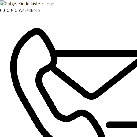
Zum
Products
Jacke
Inhalt
search
92
0,00
€
0
Warenkorb
springen
Menge