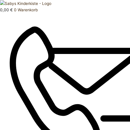
Zum
Products
Jacke
Inhalt
search
98
0,00
€
0
Warenkorb
springen
Menge