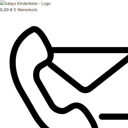
Zum
Products
Jacke
Inhalt
search
Adidas
0,00
€
0
Warenkorb
springen
128
Menge