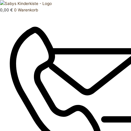
Zum
Products
Jacke
Inhalt
search
dicker
0,00
€
0
Warenkorb
springen
110
Menge