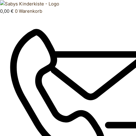
Zum
Products
Jacke
Inhalt
search
S
0,00
€
0
Warenkorb
springen
36
Menge