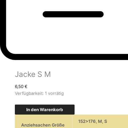
Jacke S M
6,50
€
Verfügbarkeit:
1 vorrätig
In den Warenkorb
152>176
,
M
,
S
Anziehsachen Größe