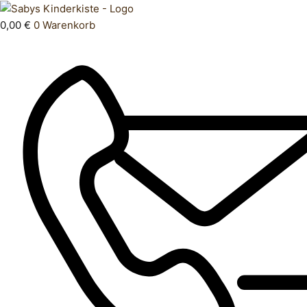
Zum
Products
Jacke
Inhalt
search
S
0,00
€
0
Warenkorb
springen
M
Menge