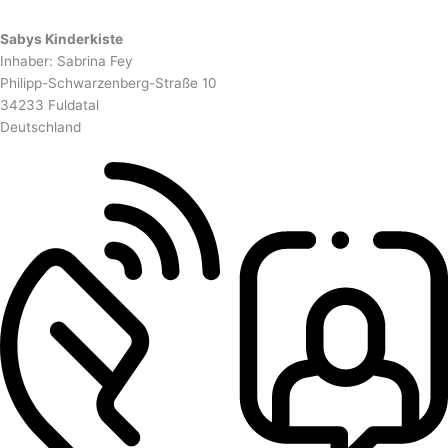
Sabys Kinderkiste
Inhaber: Sabrina Fey
Philipp-Schwarzenberg-Straße 10
34233 Fuldatal
Deutschland