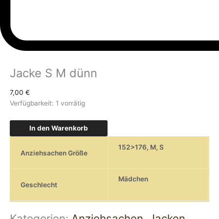
Jacke S M dünn
7,00
€
Verfügbarkeit:
1 vorrätig
In den Warenkorb
152>176
,
M
,
S
Anziehsachen Größe
Mädchen
Geschlecht
Kategorien:
Anziehsachen
,
Jacken