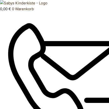
Zum
Products
Jumpsuit
Inhalt
search
104
0,00
€
0
Warenkorb
springen
Menge