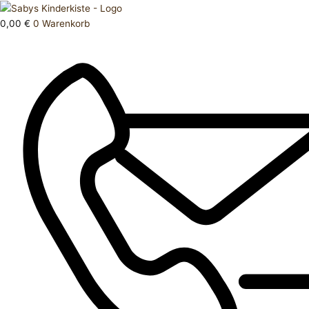
Zum
Products
Kleid
Inhalt
search
110
0,00
€
0
Warenkorb
springen
Menge