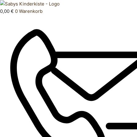
Zum
Products
Kleid
Inhalt
search
116
0,00
€
0
Warenkorb
springen
Menge