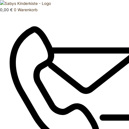
Zum
Products
Kleid
Inhalt
search
86
0,00
€
0
Warenkorb
springen
92
Menge