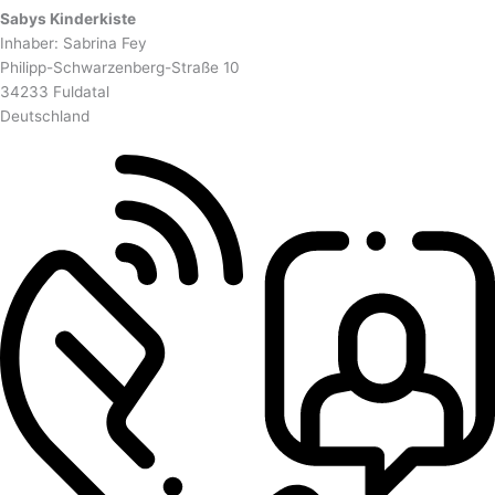
Sabys Kinderkiste
Inhaber: Sabrina Fey
Philipp-Schwarzenberg-Straße 10
34233 Fuldatal
Deutschland