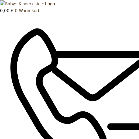
Zum
Products
Kleid
Inhalt
search
92
0,00
€
0
Warenkorb
springen
Menge