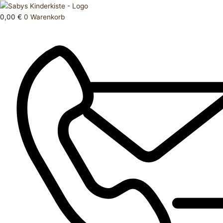
Zum
Products
kurze
Inhalt
search
Hose
0,00
€
0
Warenkorb
springen
Menge