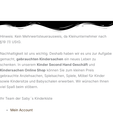
Hinweis: Kein Mehrwertsteuerausweis, da Kleinunternehmer nach
§19 (1) UStG.
Nachhaltigkeit ist uns wichtig. Deshalb haben wir es uns zur Aufgabe
gemacht,
gebrauchten Kindersachen
ein neues Leben zu
schenken. In unserem
Kinder Second Hand Geschäft
und
Kindersachen Online Shop
können Sie zum kleinen Preis
gebrauchte Anziehsachen, Spiel­sachen, Spiele, Möbel für Kinder
sowie Kindersitze und Babyschalen erwerben. Wir wünschen Ihnen
viel Spaß beim stöbern.
Ihr Team der Saby´s Kinderkiste
Mein Account