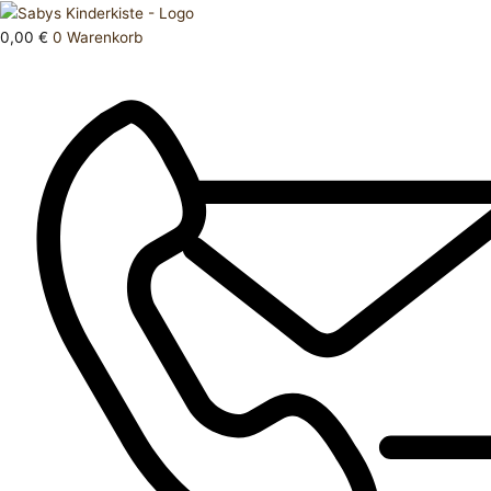
Zum
Products
Mütze
Inhalt
search
56
0,00
€
0
Warenkorb
springen
Menge