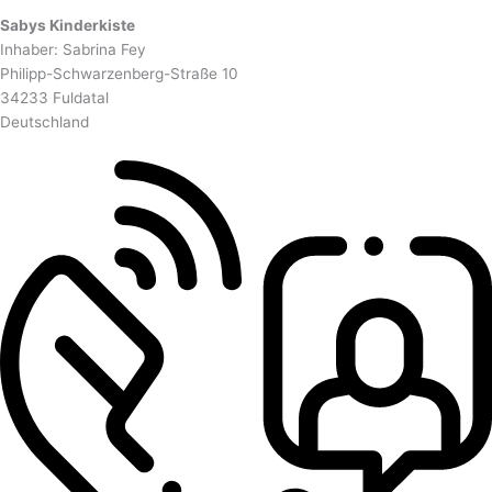
Sabys Kinderkiste
Inhaber: Sabrina Fey
Philipp-Schwarzenberg-Straße 10
34233 Fuldatal
Deutschland