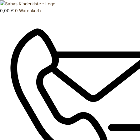
Zum
Products
Mütze
Inhalt
search
62
0,00
€
0
Warenkorb
springen
68
Menge