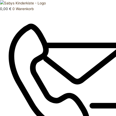
Zum
Products
Mütze
Inhalt
search
62
0,00
€
0
Warenkorb
springen
68
Menge