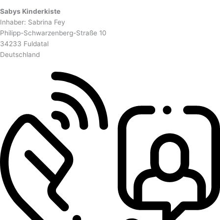
Sabys Kinderkiste
Inhaber: Sabrina Fey
Philipp-Schwarzenberg-Straße 10
34233 Fuldatal
Deutschland