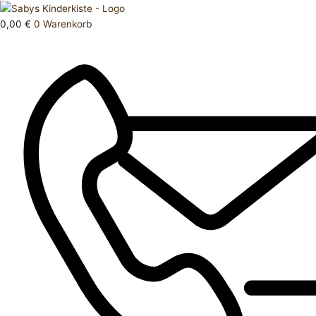
Zum
Products
NEU
Inhalt
search
Handmade
0,00
€
0
Warenkorb
springen
Mütze
Menge