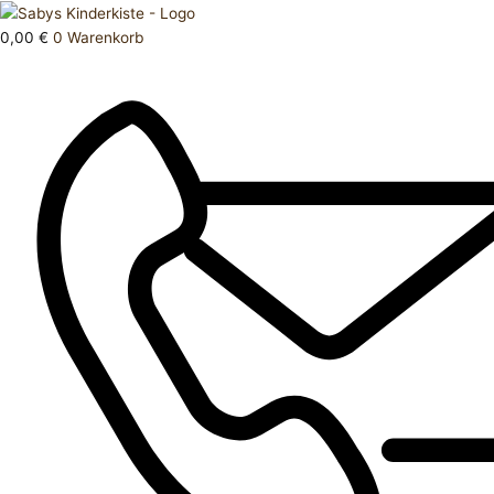
Zum
Products
Oberteil
Inhalt
search
104
0,00
€
0
Warenkorb
springen
Menge