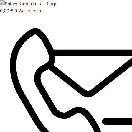
Zum
Products
Oberteil
Inhalt
search
104
0,00
€
0
Warenkorb
springen
Menge