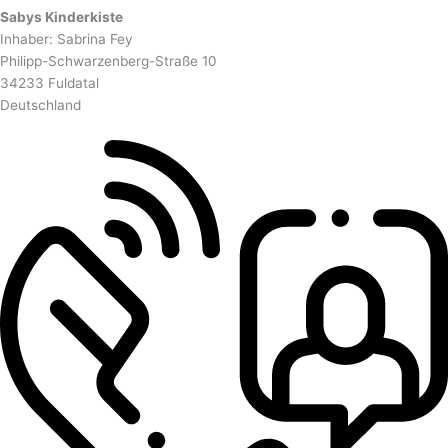
Sabys Kinderkiste
Inhaber: Sabrina Fey
Philipp-Schwarzenberg-Straße 10
34233 Fuldatal
Deutschland