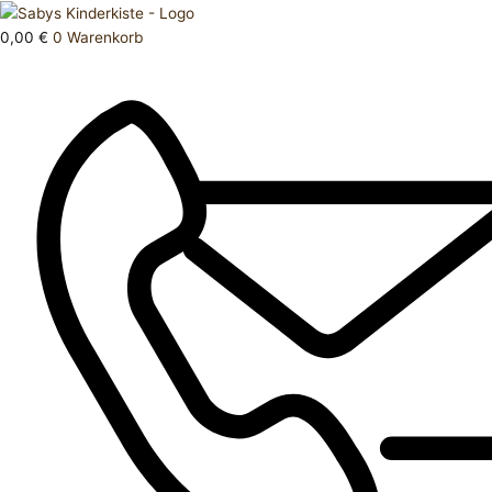
Zum
Products
Oberteil
Inhalt
search
116
0,00
€
0
Warenkorb
springen
Menge