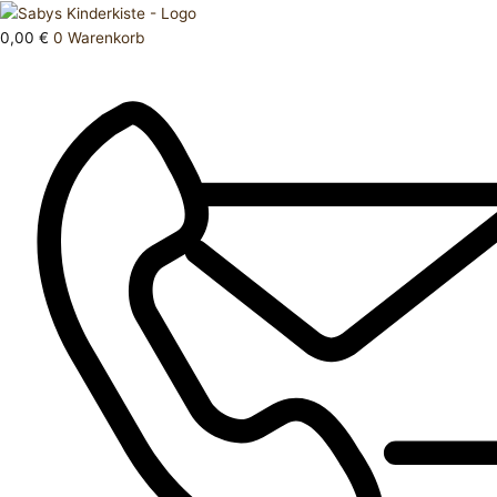
Zum
Products
Oberteil
Inhalt
search
122
0,00
€
0
Warenkorb
springen
Menge