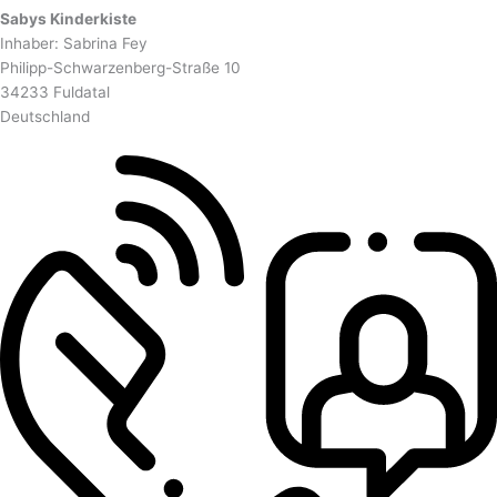
Sabys Kinderkiste
Inhaber: Sabrina Fey
Philipp-Schwarzenberg-Straße 10
34233 Fuldatal
Deutschland