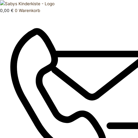
Zum
Products
Oberteil
Inhalt
search
122
0,00
€
0
Warenkorb
springen
Menge