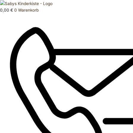
Zum
Products
Oberteil
Inhalt
search
134
0,00
€
0
Warenkorb
springen
140
Menge