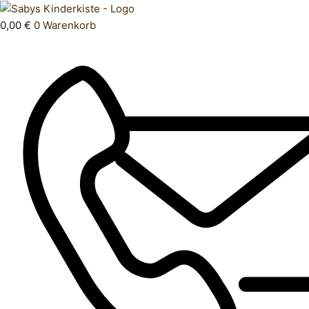
Zum
Products
Oberteil
Inhalt
search
146
0,00
€
0
Warenkorb
springen
152
Menge