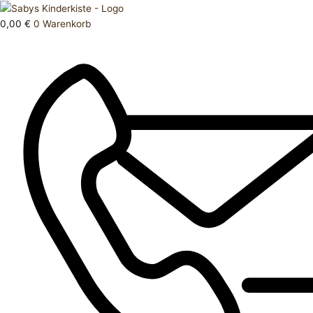
Zum
Products
Oberteil
Inhalt
search
146
0,00
€
0
Warenkorb
springen
152
Menge