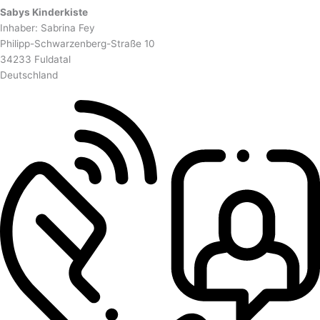
Sabys Kinderkiste
Inhaber: Sabrina Fey
Philipp-Schwarzenberg-Straße 10
34233 Fuldatal
Deutschland