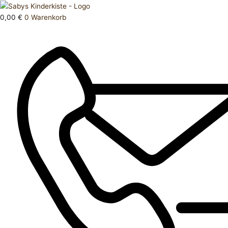
Zum
Products
Oberteil
Inhalt
search
146
0,00
€
0
Warenkorb
springen
152
Menge