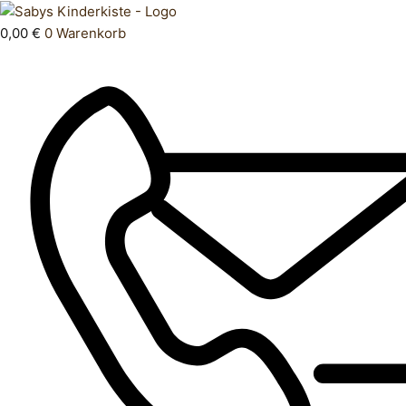
Zum
Products
Oberteil
Inhalt
search
146
0,00
€
0
Warenkorb
springen
Menge