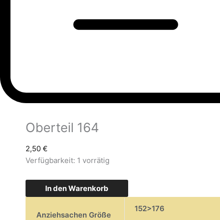
Oberteil 164
2,50
€
Verfügbarkeit:
1 vorrätig
In den Warenkorb
152>176
Anziehsachen Größe