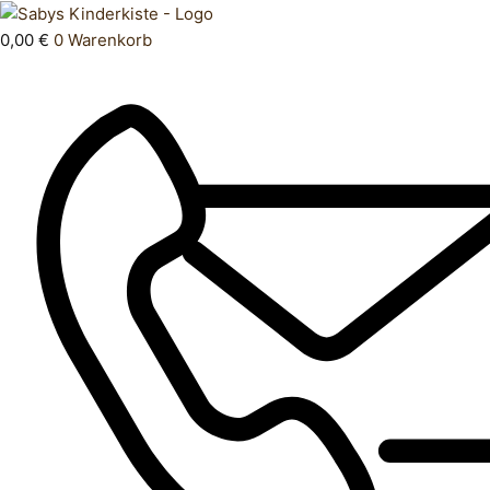
Zum
Products
Oberteil
Inhalt
search
164
0,00
€
0
Warenkorb
springen
Menge