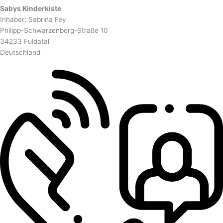
Sabys Kinderkiste
Inhaber: Sabrina Fey
Philipp-Schwarzenberg-Straße 10
34233 Fuldatal
Deutschland