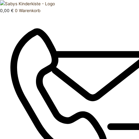
Zum
Products
Oberteil
Inhalt
search
170
0,00
€
0
Warenkorb
springen
176
Menge