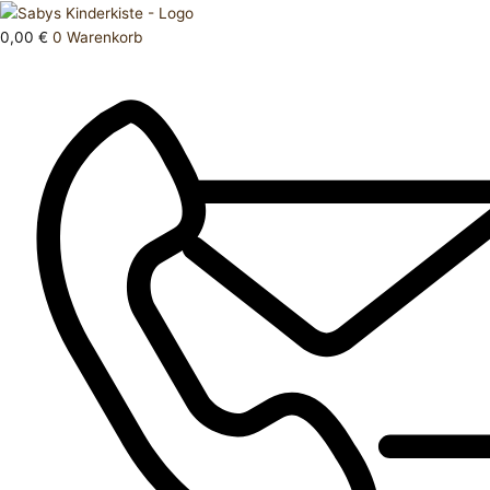
Zum
Products
Oberteil
Inhalt
search
62
0,00
€
0
Warenkorb
springen
Staccato
Menge