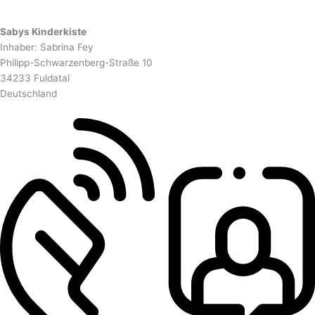
Sabys Kinderkiste
Inhaber: Sabrina Fey
Philipp-Schwarzenberg-Straße 10
34233 Fuldatal
Deutschland