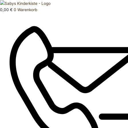
Zum
Products
Oberteil
Inhalt
search
68
0,00
€
0
Warenkorb
springen
Menge