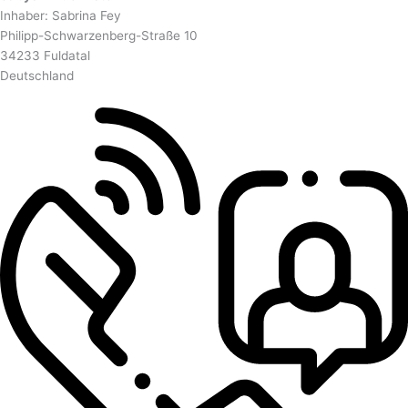
Inhaber: Sabrina Fey
Philipp-Schwarzenberg-Straße 10
34233 Fuldatal
Deutschland