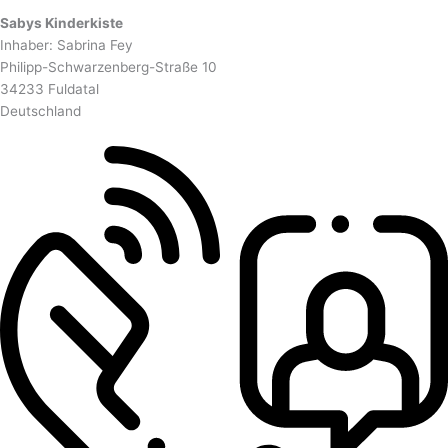
Sabys Kinderkiste
Inhaber: Sabrina Fey
Philipp-Schwarzenberg-Straße 10
34233 Fuldatal
Deutschland