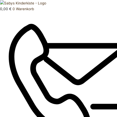
Zum
Products
Oberteil
Inhalt
search
68
0,00
€
0
Warenkorb
springen
Menge