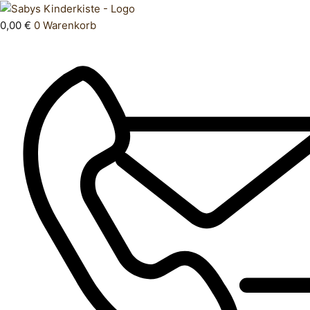
Zum
Products
Oberteil
Inhalt
search
68
0,00
€
0
Warenkorb
springen
Menge