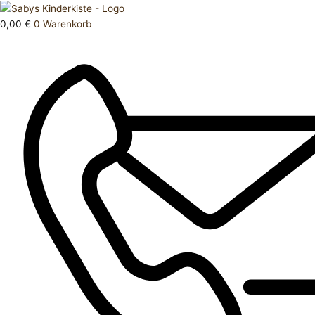
Zum
Products
Oberteil
Inhalt
search
74
0,00
€
0
Warenkorb
springen
Menge