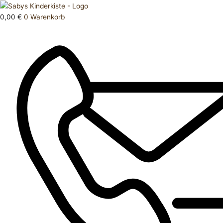
Zum
Products
Oberteil
Inhalt
search
86
0,00
€
0
Warenkorb
springen
Menge