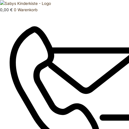
Zum
Products
Oberteil
Inhalt
search
86
0,00
€
0
Warenkorb
springen
92
Menge