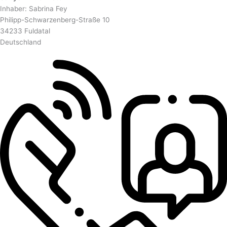
Inhaber: Sabrina Fey
Philipp-Schwarzenberg-Straße 10
34233 Fuldatal
Deutschland